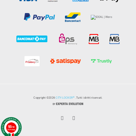
®
Copyright ©2026
CITY-LOCKER
. Tutti i diritti riservati.
9.5
/10
11524 ratings