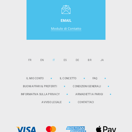
EMAIL
Modulo di Contatto
FR
EN
IT
ES
DE
BR
JA
IL MIO CONTO
IL CONCETTO
FAQ
BUONI AFFARI & PREFERITI
CONDIZIONI GENERALI
INFORMATIVA SULLA PRIVACY
ARMADIETTI A PARIGI
AVVISO LEGALE
CONTATTACI