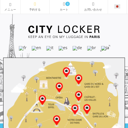
0
MONTMARTRE
GARE DU NORD &
GARE DE L'EST
CHÂTELET -
OPÉRA
LES HALLES
TOUR
EIFFEL
BASTILLE &
GARE DE LYON
NOTRE-DAME
DE PARIS