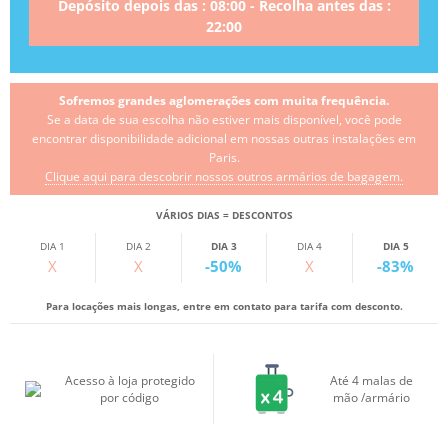
Depósito depois das : 08:00 - Recolha antes das :
22:00
Sofremos grandes aglomerações com muita frequência.
Se a data de sua escolha não estiver mais disponível, você pode
encontrar disponibilidade adicional em nossas outras instalações em
Paris.
Clique aqui para descobrir nossos outros armários de bagagem.
VÁRIOS DIAS = DESCONTOS
DIA 1
DIA 2
DIA 3
DIA 4
DIA 5
X
X
-50%
X
-83%
Para locações mais longas, entre em contato para tarifa com desconto.
Acesso à loja protegido
Até 4 malas de
por código
mão /armário