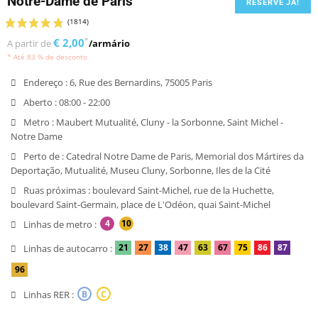
Notre-Dame de Paris
RESERVE JÁ!
€ 2,00
*
A partir de
/armário
* Até 83 % de desconto
Endereço :
6, Rue des Bernardins, 75005 Paris
Aberto :
08:00 - 22:00
Metro :
Maubert Mutualité, Cluny - la Sorbonne, Saint Michel -
Notre Dame
Perto de :
Catedral Notre Dame de Paris, Memorial dos Mártires da
Deportação, Mutualité, Museu Cluny, Sorbonne, Iles de la Cité
Ruas próximas :
boulevard Saint-Michel, rue de la Huchette,
boulevard Saint-Germain, place de L'Odéon, quai Saint-Michel
4
10
Linhas de metro :
21
27
38
47
63
67
75
86
87
Linhas de autocarro :
96
Linhas RER :
B
C