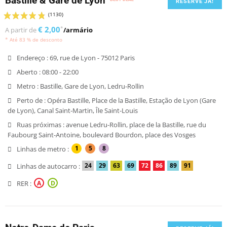
Bastille & Gare de Lyon
RESERVE JÁ!
€ 2,00
*
A partir de
/armário
* Até 83 % de desconto
Endereço :
69, rue de Lyon - 75012 Paris
Aberto :
08:00 - 22:00
Metro :
Bastille, Gare de Lyon, Ledru-Rollin
Perto de :
Opéra Bastille, Place de la Bastille, Estação de Lyon (Gare
de Lyon), Canal Saint-Martin, Île Saint-Louis
Ruas próximas :
avenue Ledru-Rollin, place de la Bastille, rue du
Faubourg Saint-Antoine, boulevard Bourdon, place des Vosges
1
5
8
Linhas de metro :
24
29
63
69
72
86
89
91
Linhas de autocarro :
RER :
A
D