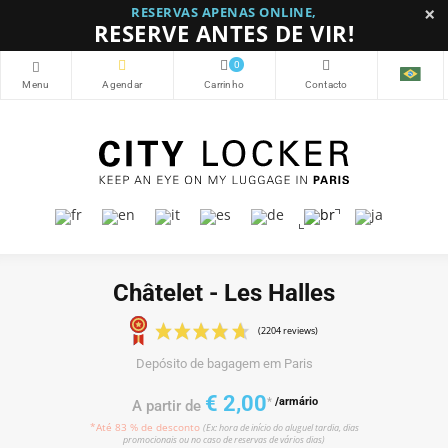
×
RESERVAS APENAS ONLINE,
RESERVE ANTES DE VIR!
0
Châtelet - Les Halles
Depósito de bagagem em Paris
(2204 reviews)
€ 2,00
*
/armário
A partir de
*Até 83 % de desconto
(Ex: hora de início do aluguel tardia, dias
promocionais ou no caso de reservas de vários dias)