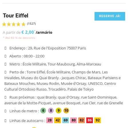
Tour Eiffel
RESERVE JÁ!
€ 2,00
*
A partir de
/armário
* Até 83 % de desconto
Endereço :
29, Rue de l'Exposition 75007 Paris
Aberto :
08:00 - 22:00
Metro :
École Militaire, Tour-Maubourg, Alma-Marceau
Perto de :
Torre Eiffel, École Militaire, Champs de Mars, Les
Invalides, Museu do Quai Branly - Jacques Chirac, Bateaux Parisiens e
Bateaux Mouches, Museu Rodin, Musée d'Orsay, UNESCO, Centro
Cultural Ortodoxo Russo, Trocadéro, Palais de Tokyo
Ruas próximas :
quai Branly, quai d'Orsay, rue Saint-Dominique,
avenue de la Motte-Picquet, avenue Bosquet, rue Cler, rue de Grenelle
6
8
9
10
Linhas de metro :
28
42
69
80
82
86
92
Linhas de autocarro :