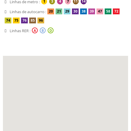
1
3
4
7
11
14
Linhas de metro :
20
21
29
30
38
39
47
58
72
Linhas de autocarro :
74
75
76
85
96
Linhas RER :
A
B
D