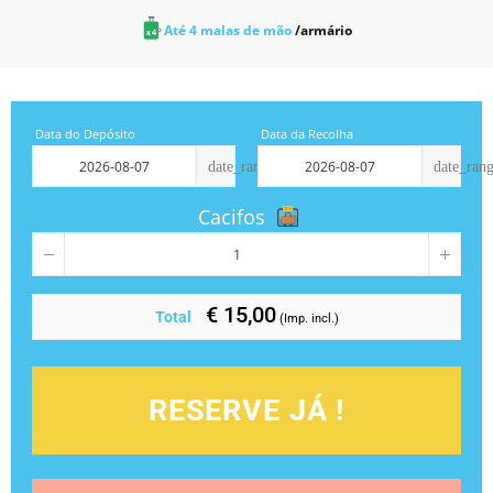
Até 4 malas de mão
/armário
Data do Depósito
Data da Recolha
date_range
date_ran
Cacifos
€ 15,00
Total
(Imp. incl.)
RESERVE JÁ !