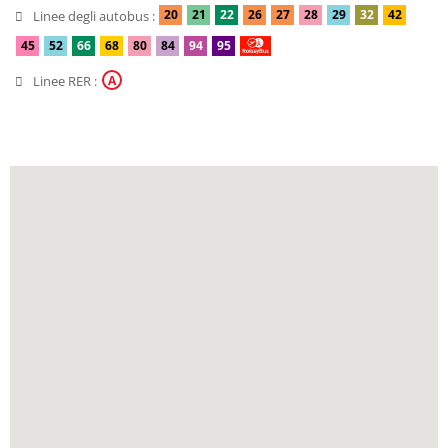
20
21
22
26
27
28
29
32
42
Linee degli autobus :
45
52
66
68
80
84
94
95
352
Linee RER :
A