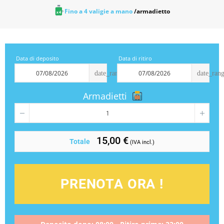
Fino a 4 valigie a mano
/armadietto
Data di deposito
Data di ritiro
date_range
date_ran
Armadietti
15,00 €
Totale
(IVA incl.)
PRENOTA ORA !