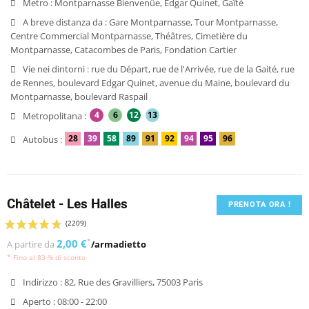
Metro :
Montparnasse Bienvenüe, Edgar Quinet, Gaîté
A breve distanza da :
Gare Montparnasse, Tour Montparnasse,
Centre Commercial Montparnasse, Théâtres, Cimetière du
Montparnasse, Catacombes de Paris, Fondation Cartier
Vie nei dintorni :
rue du Départ, rue de l'Arrivée, rue de la Gaité, rue
de Rennes, boulevard Edgar Quinet, avenue du Maine, boulevard du
Montparnasse, boulevard Raspail
4
6
12
13
Metropolitana :
28
39
58
89
91
92
94
95
96
Autobus :
Châtelet - Les Halles
PRENOTA ORA !
2,00 €
*
A partire da
/armadietto
* Fino al 83 % di sconto
Indirizzo :
82, Rue des Gravilliers, 75003 Paris
Aperto :
08:00 - 22:00