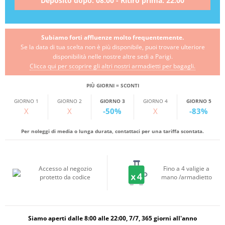
Deposito dopo: 08:00 - Ritiro prima: 22:00
Subiamo forti affluenze molto frequentemente.
Se la data di tua scelta non è più disponibile, puoi trovare ulteriore
disponibilità nelle nostre altre sedi a Parigi.
Clicca qui per scoprire gli altri nostri armadietti per bagagli.
PIÙ GIORNI = SCONTI
GIORNO 1
GIORNO 2
GIORNO 3
GIORNO 4
GIORNO 5
X
X
-50%
X
-83%
Per noleggi di media o lunga durata, contattaci per una tariffa scontata.
Accesso al negozio
Fino a 4 valigie a
protetto da codice
mano /armadietto
Siamo aperti dalle 8:00 alle 22:00, 7/7, 365 giorni all'anno