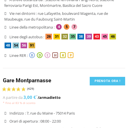
ferroviaria Parigi Est, Montmartre, Basilica del Sacro Cuore
Vie nei dintorni :
rue Lafayette, boulevard Magenta, rue de
Maubeuge, rue du Faubourg Saint-Martin
4
5
7
Linee della metropolitana :
26
31
32
35
38
39
43
45
46
Linee degli autobus :
48
54
56
91
Linee RER :
B
D
E
H
K
P
Gare Montparnasse
PRENOTA ORA !
3,00 €
*
A partire da
/armadietto
* Fino al 83 % di sconto
Indirizzo :
7, rue du Maine - 75014 Paris
Orari di apertura :
08:00 - 22:00