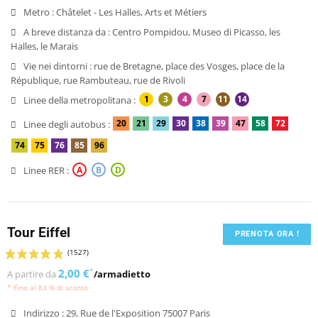
Metro :
Châtelet - Les Halles, Arts et Métiers
A breve distanza da :
Centro Pompidou, Museo di Picasso, les
Halles, le Marais
Vie nei dintorni :
rue de Bretagne, place des Vosges, place de la
République, rue Rambuteau, rue de Rivoli
1
3
4
7
11
14
Linee della metropolitana :
20
21
29
30
38
39
47
58
72
Linee degli autobus :
74
75
76
85
96
Linee RER :
A
B
D
Tour Eiffel
PRENOTA ORA !
2,00 €
*
A partire da
/armadietto
* Fino al 83 % di sconto
Indirizzo :
29, Rue de l'Exposition 75007 Paris