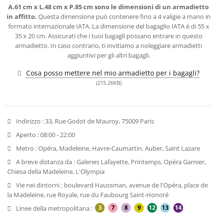
A.61 cm x L.48 cm x P.85 cm sono le dimensioni di un armadietto
in affitto.
Questa dimensione può contenere fino a 4 valigie a mano in
formato internazionale IATA. La dimensione del bagaglio IATA è di 55 x
35 x 20 cm. Assicurati che i tuoi bagagli possano entrare in questo
armadietto. In caso contrario, ti invitiamo a noleggiare armadietti
aggiuntivi per gli altri bagagli.
Cosa posso mettere nel mio armadietto per i bagagli?
(215.26KB)
Indirizzo :
33, Rue Godot de Mauroy, 75009 Paris
Aperto :
08:00 - 22:00
Metro :
Opéra, Madeleine, Havre-Caumartin, Auber, Saint Lazare
A breve distanza da :
Galeries Lafayette, Printemps, Opéra Garnier,
Chiesa della Madeleine, L'Olympia
Vie nei dintorni :
boulevard Haussman, avenue de l'Opéra, place de
la Madeleine, rue Royale, rue du Faubourg Saint-Honoré
3
7
8
9
12
13
14
Linee della metropolitana :