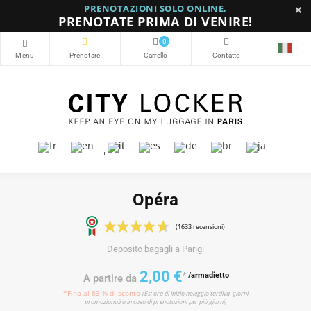
×
PRENOTAZIONI SOLO ONLINE,
PRENOTATE PRIMA DI VENIRE!
0
Opéra
Deposito bagagli a Parigi
(1633 recensioni)
2,00 €
*
/armadietto
A partire da
*Fino al 83 % di sconto
(Es: ora di inizio noleggio tardiva, giorni
promozionali o in caso di prenotazioni per più giorni)