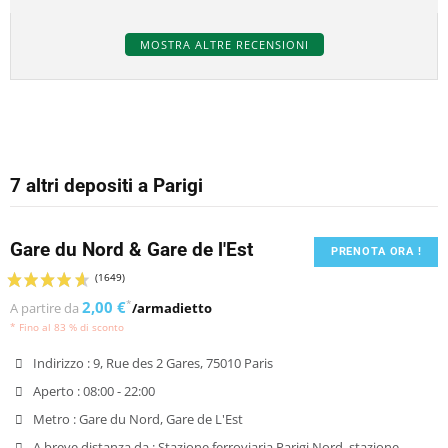
MOSTRA ALTRE RECENSIONI
7 altri depositi a Parigi
Gare du Nord & Gare de l'Est
PRENOTA ORA !
2,00 €
*
A partire da
/armadietto
* Fino al 83 % di sconto
Indirizzo :
9, Rue des 2 Gares, 75010 Paris
Aperto :
08:00 - 22:00
Metro :
Gare du Nord, Gare de L'Est
A breve distanza da :
Stazione ferroviaria Parigi Nord, stazione