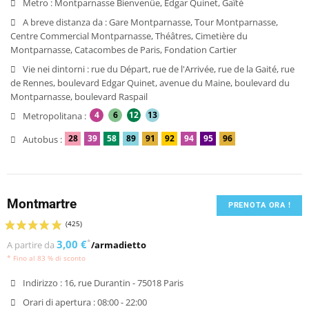
Metro :
Montparnasse Bienvenüe, Edgar Quinet, Gaîté
A breve distanza da :
Gare Montparnasse, Tour Montparnasse,
Centre Commercial Montparnasse, Théâtres, Cimetière du
Montparnasse, Catacombes de Paris, Fondation Cartier
Vie nei dintorni :
rue du Départ, rue de l'Arrivée, rue de la Gaité, rue
de Rennes, boulevard Edgar Quinet, avenue du Maine, boulevard du
Montparnasse, boulevard Raspail
4
6
12
13
Metropolitana :
28
39
58
89
91
92
94
95
96
Autobus :
Montmartre
PRENOTA ORA !
3,00 €
*
A partire da
/armadietto
* Fino al 83 % di sconto
Indirizzo :
16, rue Durantin - 75018 Paris
Orari di apertura :
08:00 - 22:00