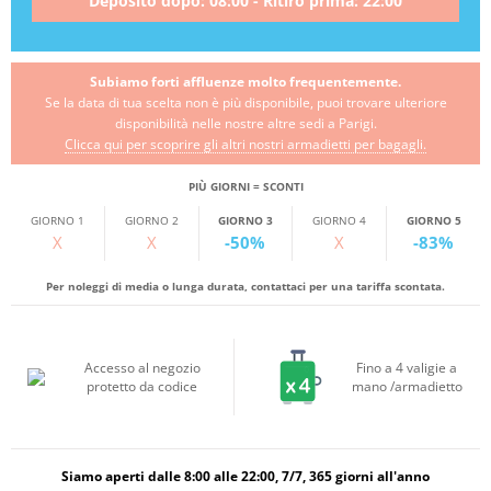
Deposito dopo: 08:00 - Ritiro prima: 22:00
Subiamo forti affluenze molto frequentemente.
Se la data di tua scelta non è più disponibile, puoi trovare ulteriore
disponibilità nelle nostre altre sedi a Parigi.
Clicca qui per scoprire gli altri nostri armadietti per bagagli.
PIÙ GIORNI = SCONTI
GIORNO 1
GIORNO 2
GIORNO 3
GIORNO 4
GIORNO 5
X
X
-50%
X
-83%
Per noleggi di media o lunga durata, contattaci per una tariffa scontata.
Accesso al negozio
Fino a 4 valigie a
protetto da codice
mano /armadietto
Siamo aperti dalle 8:00 alle 22:00, 7/7, 365 giorni all'anno