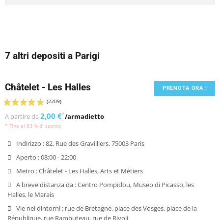
7 altri depositi a Parigi
Châtelet - Les Halles
PRENOTA ORA !
2,00 €
*
A partire da
/armadietto
* Fino al 83 % di sconto
Indirizzo :
82, Rue des Gravilliers, 75003 Paris
Aperto :
08:00 - 22:00
Metro :
Châtelet - Les Halles, Arts et Métiers
A breve distanza da :
Centro Pompidou, Museo di Picasso, les
Halles, le Marais
Vie nei dintorni :
rue de Bretagne, place des Vosges, place de la
République, rue Rambuteau, rue de Rivoli