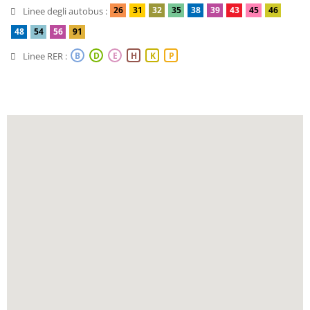
26
31
32
35
38
39
43
45
46
Linee degli autobus :
48
54
56
91
Linee RER :
B
D
E
H
K
P