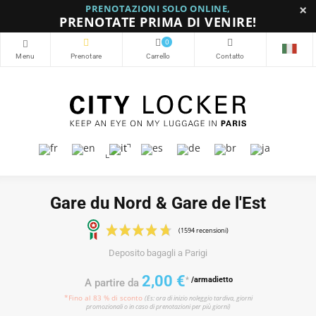
×
PRENOTAZIONI SOLO ONLINE,
PRENOTATE PRIMA DI VENIRE!
0
Gare du Nord & Gare de l'Est
Deposito bagagli a Parigi
(1594 recensioni)
2,00 €
*
/armadietto
A partire da
*Fino al 83 % di sconto
(Es: ora di inizio noleggio tardiva, giorni
promozionali o in caso di prenotazioni per più giorni)