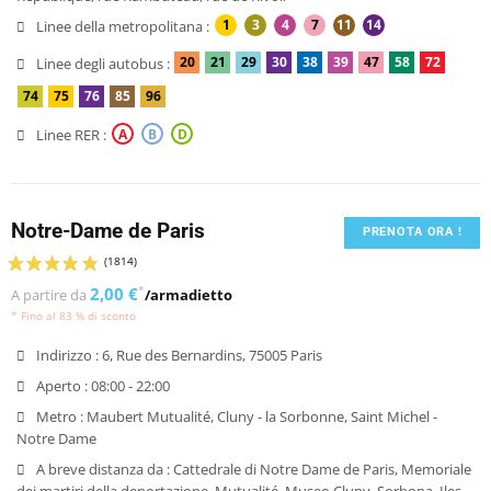
1
3
4
7
11
14
Linee della metropolitana :
20
21
29
30
38
39
47
58
72
Linee degli autobus :
74
75
76
85
96
Linee RER :
A
B
D
Notre-Dame de Paris
PRENOTA ORA !
2,00 €
*
A partire da
/armadietto
* Fino al 83 % di sconto
Indirizzo :
6, Rue des Bernardins, 75005 Paris
Aperto :
08:00 - 22:00
Metro :
Maubert Mutualité, Cluny - la Sorbonne, Saint Michel -
Notre Dame
A breve distanza da :
Cattedrale di Notre Dame de Paris, Memoriale
dei martiri della deportazione, Mutualité, Museo Cluny, Sorbona, Iles