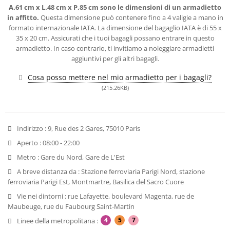
A.61 cm x L.48 cm x P.85 cm sono le dimensioni di un armadietto
in affitto.
Questa dimensione può contenere fino a 4 valigie a mano in
formato internazionale IATA. La dimensione del bagaglio IATA è di 55 x
35 x 20 cm. Assicurati che i tuoi bagagli possano entrare in questo
armadietto. In caso contrario, ti invitiamo a noleggiare armadietti
aggiuntivi per gli altri bagagli.
Cosa posso mettere nel mio armadietto per i bagagli?
(215.26KB)
Indirizzo :
9, Rue des 2 Gares, 75010 Paris
Aperto :
08:00 - 22:00
Metro :
Gare du Nord, Gare de L'Est
A breve distanza da :
Stazione ferroviaria Parigi Nord, stazione
ferroviaria Parigi Est, Montmartre, Basilica del Sacro Cuore
Vie nei dintorni :
rue Lafayette, boulevard Magenta, rue de
Maubeuge, rue du Faubourg Saint-Martin
4
5
7
Linee della metropolitana :