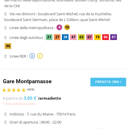
de la Cité
Vie nei dintorni :
boulevard Saint-Michel, rue de la Huchette,
boulevard Saint-Germain, place de L'Odéon, quai Saint-Michel
4
10
Linee della metropolitana :
21
27
38
47
63
67
75
86
87
Linee degli autobus :
96
Linee RER :
B
C
Gare Montparnasse
PRENOTA ORA !
3,00 €
*
A partire da
/armadietto
* Fino al 83 % di sconto
Indirizzo :
7, rue du Maine - 75014 Paris
Orari di apertura :
08:00 - 22:00